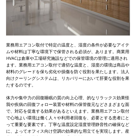
業務用エアコン取付で特定の温度と、湿度の条件が必要なアイテ
ムや材料は丁寧な環境下で保管される必須が、あります。
商業用
HVACは倉庫や工場研究施設などでの保管環境の管理に適用され
ます。業務用エアコン取付で適切な温度と、湿度の環境は商品や
材料のグレードを保ち劣化や損傷を防ぐ役割を果たします。法人
向けクーリングシステムは、リカバリーにおいて肝要な役割を果
たするのです。
体力や集中力の回復睡眠の質の向上心理、的なリラックス効果怪
我や疾病の回復フォロー装置や材料の保管復元などさまざまな面
で、対応を促進する効果があるといえます。業務用エアコン取付
で心地よい環境は働く人々や利用者回復を、必要とする患者にと
って重要な要素です。丁寧な温度設定湿度管理静音性の確保など
に、よってオフィス向け空調の効果的な用立てを実現します。産